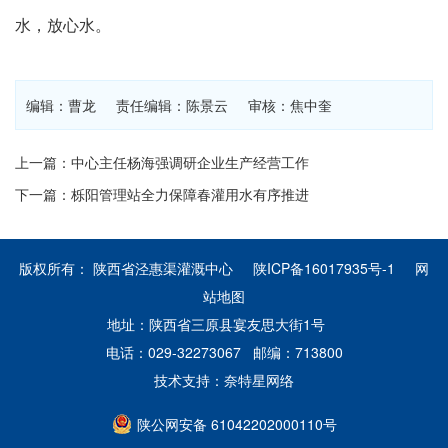
水，放心水。
编辑：曹龙 责任编辑：陈景云 审核：焦中奎
上一篇：中心主任杨海强调研企业生产经营工作
下一篇：栎阳管理站全力保障春灌用水有序推进
版权所有： 陕西省泾惠渠灌溉中心
陕ICP备16017935号-1
网
站地图
地址：陕西省三原县宴友思大街1号
电话：029-32273067 邮编：713800
技术支持：
奈特星网络
陕公网安备 61042202000110号