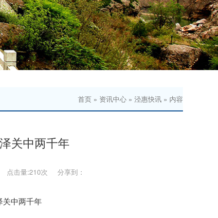
首页
»
资讯中心
»
泾惠快讯
» 内容
润泽关中两千年
： 点击量:
210次 分享到：
泽关中两千年