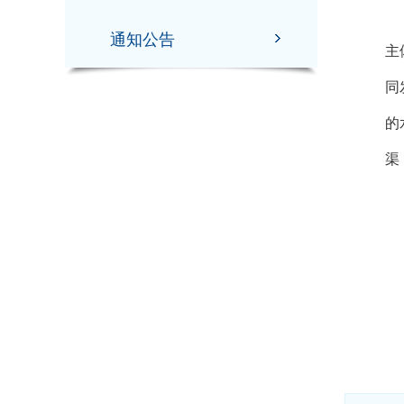
前
通知公告
主
同
的
渠