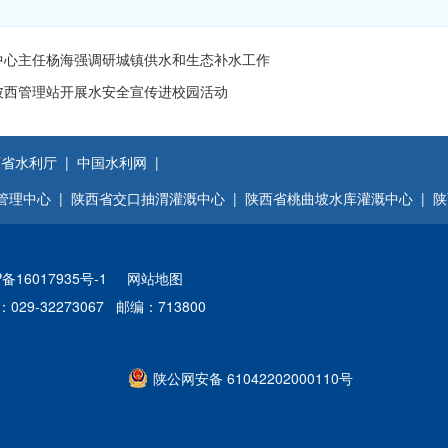
中心主任杨海强调研城镇供水和生态补水工作
陂西管理站开展水安全宣传进校园活动
省水利厅 |
中国水利网 |
管理中心 |
陕西省交口抽渭灌溉中心 |
陕西省桃曲坡水库灌溉中心 |
陕
P备16017935号-1
网站地图
029-32273067 邮编：713800
陕公网安备 61042202000110号