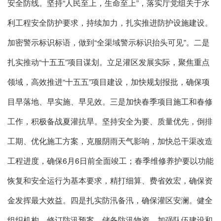
安全防线。坚持“人民至上，生命至上”，落实厅党组关于水
利工程安全防护要求，持续加力，扎实推进防护设施建设。
加密警示标识标语，做到“全渠域警示标识抬头可见”。二是
扎实推动“十五五”项目谋划。立足灌区发展实际，聚焦重点
领域，高效推进“十五五”项目建设，加快规划报批，确保项
目早落地、早实施、早见效。三是加快春季项目施工和春修
工作，积极备战夏灌抗旱。坚持安全为要、质量优先，倒排
工期、优化施工方案，克服阴雨天气影响，加快总干渠改造
工程进度，确保6月6日前全面竣工；春季维修养护要以功能
恢复和安全运行为基本要求，精打细算、费省效宏，确保资
金发挥最大效益。四是扎实防汛备汛，确保灌区安澜。健全
组织机构，修订防汛预案，储备防汛物资，加强队伍建设和