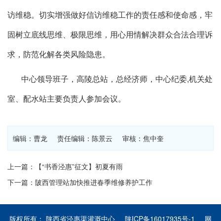
访维稳。切实增强做好信访维稳工作的责任感和使命感，牢
固树立底线思维、极限思维，用心用情解决群众合法合理诉
求，防范化解各类风险隐患。
中心领导班子，高陵总站，总经济师，中心纪委,机关处
室、配水站主要负责人参加会议。
编辑：曹龙 责任编辑：陈景云 审核：焦中奎
上一篇：【“书香泾惠”征文】初夏有雨
下一篇：陂西管理站加快推进春季维修养护工作
版权所有： 陕西省泾惠渠灌溉中心
陕ICP备16017935号-1
网