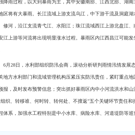
强降雨过程，以大到暴雨为主，其中安徽南部、江西北部、湖南
地区将有大暴雨。长江流域上游支流乌江，中下游干流及洞庭湖
、修河，沿江支流青弋江、水阳江；珠江流域西江上游北盘江、
安江上游等河流将出现明显涨水过程。暴雨区内江西昌江可能发
。
月28日，水利部组织防汛会商，滚动分析研判雨情汛情发展态
关地方水利部门和流域管理机构
压紧压实防汛责任，紧盯重点地
预报，及时发布预警信息；突出抓好暴雨区内中小河流洪水和山
谁组织、转移谁、何时转、转何处、不擅返”五个关键环节责任
程体系，加强水工程特别是中小水库、病险水库、河道堤防等巡