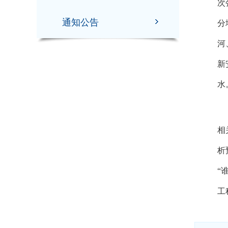
次
通知公告
分
河
新
水
6
相
析
“
工