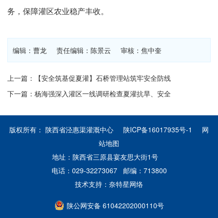
务，保障灌区农业稳产丰收。
编辑：曹龙 责任编辑：陈景云 审核：焦中奎
上一篇：【安全筑基促夏灌】石桥管理站筑牢安全防线
下一篇：杨海强深入灌区一线调研检查夏灌抗旱、安全
版权所有： 陕西省泾惠渠灌溉中心
陕ICP备16017935号-1
网
站地图
地址：陕西省三原县宴友思大街1号
电话：029-32273067 邮编：713800
技术支持：
奈特星网络
陕公网安备 61042202000110号