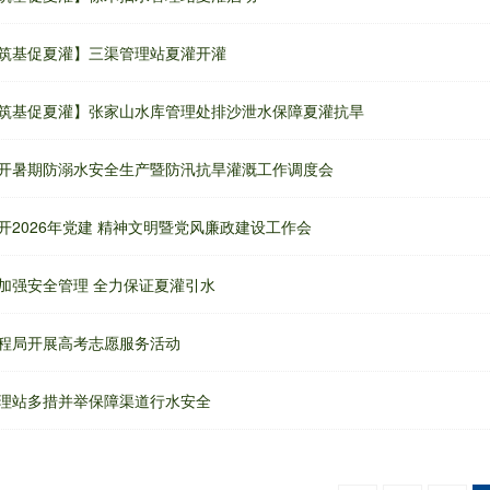
筑基促夏灌】三渠管理站夏灌开灌
筑基促夏灌】张家山水库管理处排沙泄水保障夏灌抗旱
开暑期防溺水安全生产暨防汛抗旱灌溉工作调度会
开2026年党建 精神文明暨党风廉政建设工作会
加强安全管理 全力保证夏灌引水
程局开展高考志愿服务活动
理站多措并举保障渠道行水安全