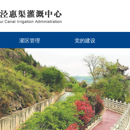
灌区管理
党的建设