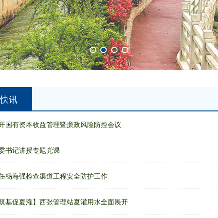
快讯
开国有资本收益管理暨廉政风险防控会议
委书记讲授专题党课
任杨海强检查渠道工程安全防护工作
筑基促夏灌】西张管理站夏灌用水全面展开