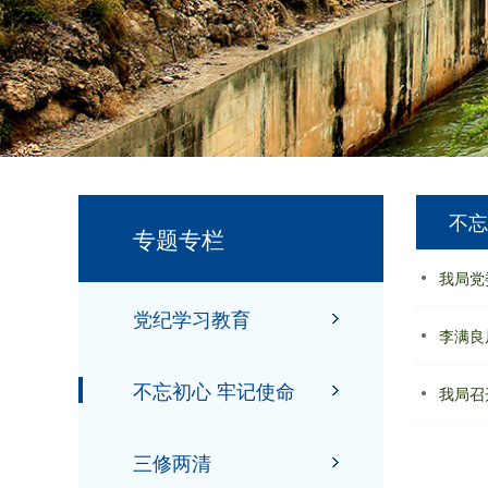
不忘
专题专栏
我局党
党纪学习教育
李满良
不忘初心 牢记使命
我局召
三修两清