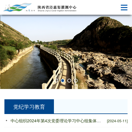
党纪学习教育
中心组织2024年第4次党委理论学习中心组集体学习
[2024-05-11]