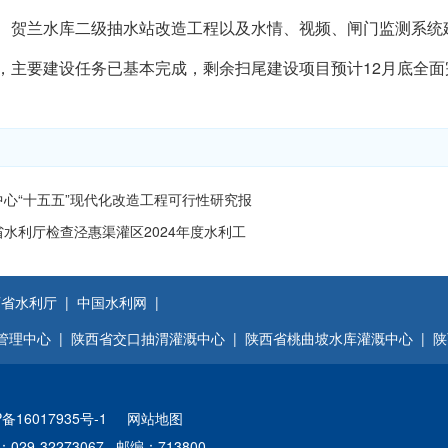
、贺兰水库二级抽水站改造工程以及水情、视频、闸门监测系统
，主要建设任务已基本完成，剩余扫尾建设项目预计12月底全面
中心“十五五”现代化改造工程可行性研究报
水利厅检查泾惠渠灌区2024年度水利工
省水利厅 |
中国水利网 |
管理中心 |
陕西省交口抽渭灌溉中心 |
陕西省桃曲坡水库灌溉中心 |
陕
P备16017935号-1
网站地图
029-32273067 邮编：713800