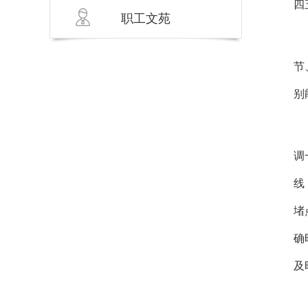
四
职工文苑
项
节
别
一
调
线
堵
确
及
据