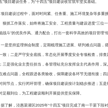
五”项目建设任务，为“十四五”项目建设收官筑牢坚实基础。
目建设过程中，面对时间紧、任务重、施工环境复杂等多重挑
、狠抓工作落实，始终将施工安全、工程质量与建设进度“三位一
能战斗”的优良作风、通力配合，打出一套科学高效的项目管理“组
是坚持监理例会制度，定期梳理施工进展、研判难点问题，搭
一致；二是严守安全底线，常态化开展季度安全专项检查，排查
；三是强化业主责任担当，各管理站充分发挥业主代表作用，深
点难点问题，全程跟进各类验收，保障建设各环节无缝衔接；四
时间节点，实行闭环管理，确保项目建设按计划稳步推进；五是
时足额到位，为工程建设顺利开展提供坚实保障。
了解，泾惠渠灌区2025年“十四五”项目完成了南一干渠下段